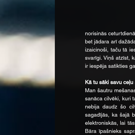
norisinās ceturtdienā
bet jādara arī dažād
izaicinoši, taču tā i
svarīgi. Viņš atzīst,
ir iespēja satikties 
Kā tu sāki savu ceļu
Man šautru mešanas 
sanāca cilvēki, kuri 
nebija daudz šo cil
sagadījās, ka šajā b
elektroniskās, lai t
Bāra īpašnieks sapra