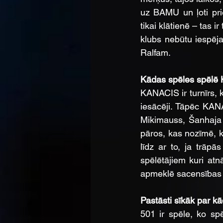
uz BAMU un ļoti pri
tikai klātienē – tas
klubs nebūtu iespēj
Ralfam.
Kādas spēles spēlē
KANACIS ir turnīrs, 
iesācēji. Tāpēc KANA
Mikimauss, Šanhaja u
pāros, kas nozīmē, ka
līdz ar to, ja trāpā
spēlētājiem kuri at
apmeklē sacensības 
Pastāsti sīkāk par kā
501 ir spēle, ko sp