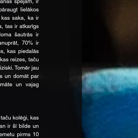
anās spējām, ir 
raugt lielākos 
 kas saka, ka ir 
 tas ir atkarīgs 
loma šautrās ir 
nuprāt, 70% ir 
s, kas piedalās 
kas reizes, taču 
ziski. Tomēr jau 
ās un domāt par 
 māte un vajag 
 taču kolēģi, kas 
n ir šī bilde un 
emetu pirms 10 