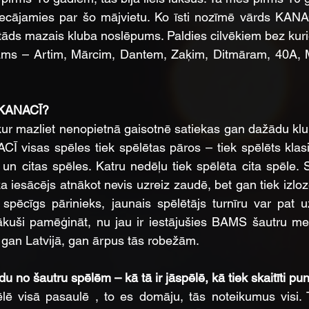
ecājamies par šo mājvietu. Ko īsti nozīmē vārds KANAC
 ir tāds mazais kluba noslēpums. Paldies cilvēkiem bez ku
ams – Artim, Mārcim, Dantem, Zaķim, Ditmāram, 40A, M
 KANACĪ?
kur mazliet nenopietnā gaisotnē satiekas gan dažādu klub
CĪ visas spēles tiek spēlētas pāros – tiek spēlēts klasi
n citas spēles. Katru nedēļu tiek spēlēta cita spēle. 
 iesācējs atnākot nevis uzreiz zaudē, bet gan tiek izloz
s spēcīgs pārinieks, jaunais spēlētājs turnīru var pat u
nākuši pamēģināt, nu jau ir iestājušies BAMS šautru me
gan Latvijā, gan ārpus tās robežām.
du no šautru spēlēm – kā tā ir jāspēlē, kā tiek skaitīti pun
ēlē visā pasaulē , to es domāju, tās noteikumus visi. 