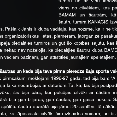
turnīru un ar viņu iepazīst
viens no cilvēkiem, kas palī
BAMAM un šautrām, kā ar
šautru turnīra KANACIS izv
s. Pašlaik Jānis ir kluba vadītājs, kas nozīmē, ka ir ne tik
as organizatoriskas lietas, piemēram, jāorganizē pasākumi
espēja piedalīties turnīros un gūt šo kopības sajūtu, kas k
 ka nekad nav nožēlojis, ka piedalījies šautru kluba BAMS 
gan veciem paziņām, gan attīstīties jaunajiem spēlētājiem.
 šautrās un kāda bija tava pirmā pieredze šajā sporta ve
pirmsākumi meklējami 1996-97 gadā, tad bija bārs “Albe
tajā laikā nodarbojās ar datoriem. Tā, kā, tas bija postpad
vēku, šis bija bārs, kur pulcējas cilvēki ar šādām in
ārā bija gan biljards, gan šautas, gan gaisa hokejs. Ša
ās spēlētu šautru aparātā bija jāmet 20 santīmi. Tā sākās
ta, ka jāpiesaista cilvēki šim izklaides veidam, un bij