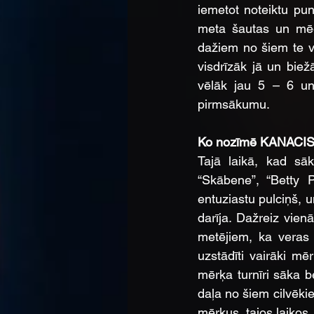
iemetot noteiktu pun
meta šautas un mēģi
dažiem no šiem te v
visdrīzāk jā un bie
vēlāk jau 5 – 6 un
pirmsākumu.
Ko nozīmē KANACIS 
Tajā laikā, kad sāk
“Skābene”, “Betty P
entuziastu pulciņš, u
darīja. Dažreiz vienā
metējiem, ka veras 
uzstādīti vairāki mēr
mērķa turnīri sāka bei
daļa no šiem cilvēki
mērķus, tajos laikos