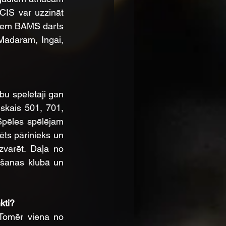
IS var uzzināt 
riem BAMS darts 
adaram, Ingai, 
u spēlētāji gan 
skais 501, 701, 
Spēles spēlējam 
ēts pārinieks un 
zvarēt. Daļa no 
šanas klubā un 
kti?
Tomēr viena no 