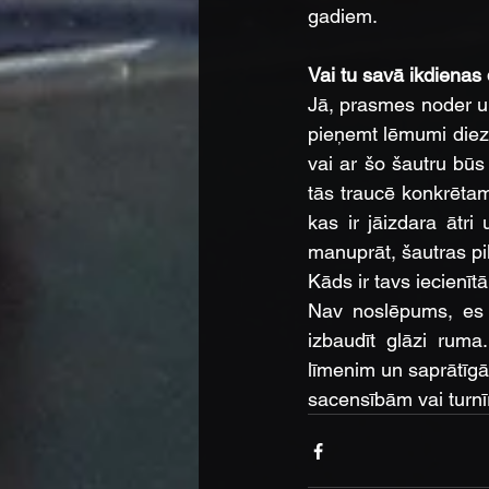
gadiem.
Vai tu savā ikdienas
Jā, prasmes noder un 
pieņemt lēmumi diezga
vai ar šo šautru būs
tās traucē konkrētam 
kas ir jāizdara ātri 
manuprāt, šautras pil
Kāds ir tavs iecienīt
Nav noslēpums, es 
izbaudīt glāzi ruma
līmenim un saprātīgās
sacensībām vai turnī