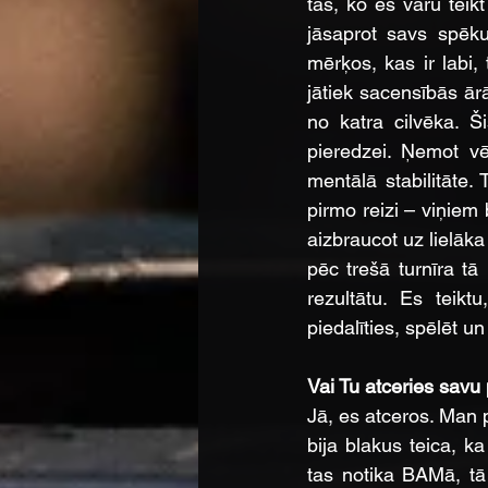
tas, ko es varu tei
jāsaprot savs spēku
mērķos, kas ir labi,
jātiek sacensībās ārā
no katra cilvēka. Ši
pieredzei. Ņemot vē
mentālā stabilitāte.
pirmo reizi – viņiem 
aizbraucot uz lielāka
pēc trešā turnīra tā
rezultātu. Es teikt
piedalīties, spēlēt un
Vai Tu atceries savu
Jā, es atceros. Man pa
bija blakus teica, ka
tas notika BAMā, tā