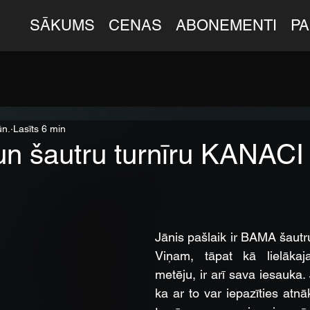
SĀKUMS
CENAS
ABONEMENTI
P
ūn.
Lasīts 6 min
un šautru turnīru KANACI
Jānis pašlaik ir BAMA šautru
Viņam, tāpat kā lielākaja
metēju, ir arī sava iesauka.
ka ar to var iepazīties at