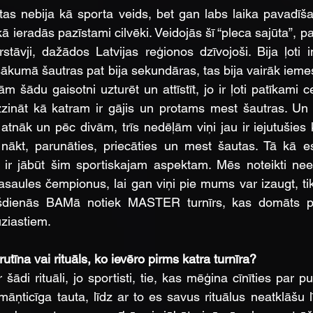
ā tas nebija kā sporta veids, bet gan labs laika pavadīša
ā ieradās pazīstami cilvēki. Veidojās šī “pleca sajūta”, paz
stāvji, dažādos Latvijas reģionos dzīvojoši. Bija ļoti in
a sākumā šautras pat bija sekundāras, tas bija vairāk ieme
ādu gaisotni uzturēt un attīstīt, jo ir ļoti patīkami ce
zināt kā katram ir gājis un protams mest šautras. Un ti
i atnāk un pēc divām, trīs nedēļām viņi jau ir iejutušies 
b nākt, parunāties, priecāties un mest šautas. Tā kā e
 ir jābūt šim sportiskajam aspektam. Mēs noteikti nee
asaules čempionus, lai gan viņi pie mums var izaugt, tika
ešdienās BAMā notiek MASTER turnīrs, kas domāts pr
ziastiem.
rutīna vai rituāls, ko ievēro pirms katra turnīra?
šādi rituāli, jo sportisti, tie, kas mēģina cīnīties par 
 māņticīga tauta, līdz ar to es savus rituālus neatklāšu 