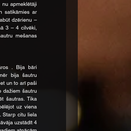
 nu apmeklētāji 
 satikāmies ar 
būt dzērienu – 
3 – 4 cilvēki, 
šautru mešanas 
ros . Bija bāri 
ēr bija šautru 
t un to arī paši 
no dažiem šautru 
 šautras. Tika 
pēlējot uz viena 
 Starp citu liela 
vāja uzstādīt 4 
 gadiem atnācām 