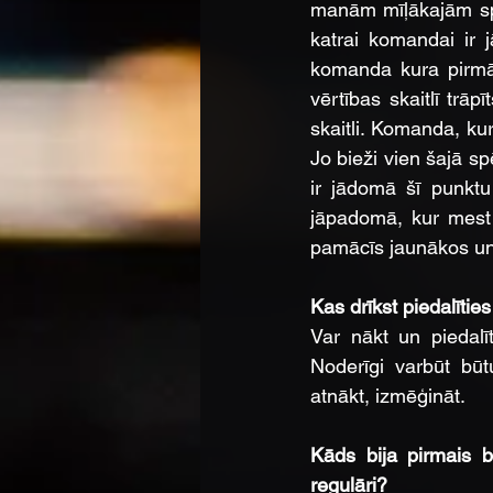
manām mīļākajām sp
katrai komandai ir j
komanda kura pirmā 
vērtības skaitlī trā
skaitli. Komanda, ku
Jo bieži vien šajā spē
ir jādomā šī punktu
jāpadomā, kur mest 
pamācīs jaunākos un 
Kas drīkst piedalīti
Var nākt un piedalī
Noderīgi varbūt būt
atnākt, izmēģināt.
Kāds bija pirmais br
regulāri?