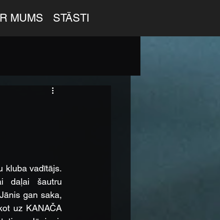
AR MUMS
STĀSTI
 kluba vadītājs. 
i daļai šautru 
 Jānis gan saka, 
nākot uz KANAČA 