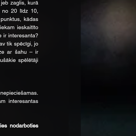
b zaglis, kurā 
 no 20 līdz 10, 
punktus, kādas 
ekam ieskaitīto 
ir interesanta? 
v tik spēcīgi, jo 
e ar šahu – ir 
ākie spēlētāji 
nepieciešamas. 
m interesantas 
ies nodarboties 