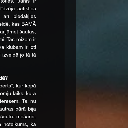
oties. Jānis ir 
dzēja satikties 
ī piedalījies 
eidē, kas BAMĀ 
ai jāmet šautas, 
. Tas reizēm ir 
ā klubam ir ļoti 
izveidē jo tā tā 
idā?
rts”, kur kopā 
omju laiks, kurā 
teresēm. Tā nu 
utras bārā bija 
 šautru mešana. 
a noteikums, ka 