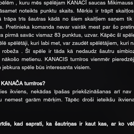
ēlēm , kuru mēs spēlējam KANACĪ saucas Mikimauss je
āsamet noteikts punktu skaits. Mērķis ir trāpīt skaitļos
trāpa trīs šautras kādā no šiem skaitļiem saņem tik 
pīts. Pretinieka komanda nevar vairāk mest par šo pretini
ra pirmā savāc vismaz 83 punktus, uzvar. Kāpēc šī spēle 
lē spēlētāji, kuri labi met, var zaudēt spēlētājiem, kuri na
 robeža . Šī spēle ir tāda kā nedaudz šautru simbioz
nākošo metienu. KANACIS turnīros vienmēr pieredzējuš
jebkura spēle būs interesanta visiem.
es KANAČA turnīros?
ties ikviens, nekādas īpašas priekšzināšanas arī nav 
u nemest garām mērķim. Tāpēc droši ieteikšu ikviena
īdis, kad saprati, ka šautriņas ir kaut kas, ar ko vēl