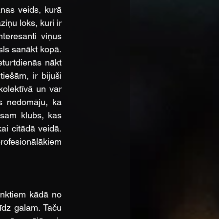
nas veids, kurā 
iņu loks, kuri ir 
teresanti viņus 
sls sanākt kopā. 
turtdienās nākt 
ešām, ir bijuši 
kolektīvā un var 
s nedomāju, ka 
sam klubs, kas 
i citādā veidā. 
ofesionālākiem 
punktiem kādā no 
līdz galam. Taču 