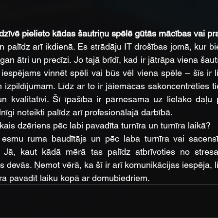
 dzīvē pielieto kādas šautriņu spēlē gūtās mācības vai 
palīdz arī ikdienā. Es strādāju IT drošības jomā, kur bie
n ātri un precīzi. Jo tajā brīdī, kad ir jātrāpa viena šaut
 iespējams vinnēt spēli vai būs vēl viena spēle – šīs ir 
izpildījumam. Līdz ar to ir jāiemācas sakoncentrēties tieš
un kvalitatīvi. Šī īpašība ir pārnesama uz lielāko daļu p
nīgi noteikti palīdz arī profesionālajā darbībā.
ākais dzēriens pēc labi pavadīta turnīra un turnīra laikā?
esmu ruma baudītājs un pēc laba turnīra vai sacensī
. Jā, kaut kādā mērā tas palīdz atbrīvoties no stresa
 devās. Ņemot vērā, ka šī ir arī komunikācijas iespēja, lie
ra pavadīt laiku kopā ar domubiedriem.