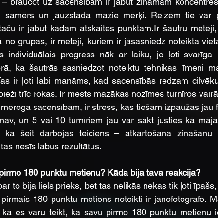
kt – braucot uz sacensībām ir jābūt zināmām koncentrēš
 samērs un jāuzstāda mazie mērķi. Reizēm tie var pā
 taču ir jābūt kādam atskaites 
punktam.Ir
 šautru metēji,
 no grupas, ir metēji, kuriem ir jāsasniedz noteikta vieta,
s individuālais progress nāk ar laiku, jo ļoti svarīga 
rā, ka šautrās sasniedzot noteiktu tehnikas līmeni ma
 Tas ir ļoti labi manāms, kad sacensībās redzam cilvēku
bieži trīc rokas. Ir mests mazākas nozīmes turnīros vairā
 mēroga sacensībām, ir stress, kas tiešām izpaužas jau fi
 nav, un 5 vai 10 turnīriem jau var sākt justies kā māj
u, ka šeit darbojas teiciens – atkārtošana zināšanu
 tas nesīs labus rezultātus.
 pirmo 180 punktu metienu? Kāda bija tava reakcija?
r to bija liels prieks, bet tas nelikās nekas tik ļoti īpašs,
 pirmais 180 punktu metiens noteikti ir jānofotografē. Ma
 kā es varu teikt, ka savu pirmo 180 punktu metienu i