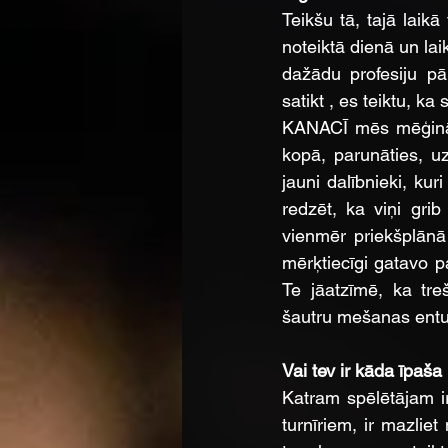
Teikšu tā, tajā laik
noteiktā dienā un laik
dažādu profesiju pār
satikt , es teiktu, k
KANACĪ mēs mēģinām š
kopā, parunāties, uz
jauni dalībnieki, kur
redzēt, ka viņi gri
vienmēr priekšplānā
mērķtiecīgi gatavo p
Te jāatzīmē, ka tr
šautru mešanas entu
Vai tev ir kāda īpaša 
Katram spēlētājam ir 
turnīriem, ir mazliet