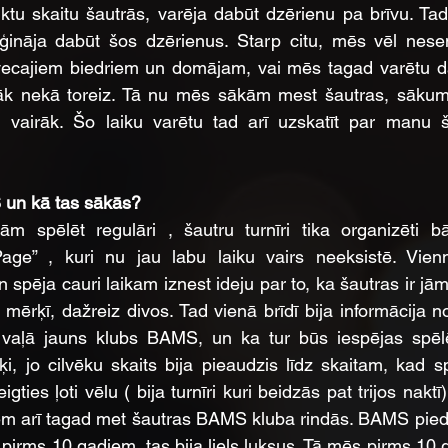
ktu skaitu šautrās, varēja dabūt dzērienu pa brīvu. Tad
nāja dabūt šos dzērienus. Starp citu, mēs vēl nesen
ecajiem biedriem un domājam, vai mēs tagad varētu da
žāk nekā toreiz. Tā nu mēs sākām mest šautras, sākumā 
 vairāk. Šo laiku varētu tad arī uzskatīt par manu 
un kā tas sākās?
ām spēlēt regulāri , šautru turnīri tika organizēti bā
age” , kuri nu jau labu laiku vairs neeksistē. Vienm
n spēja cauri laikam iznest ideju par to, ka šautras ir jāme
 mērķī, dažreiz divos. Tad vienā brīdī bija informācija 
vaļā jauns klubs BAMS, un ka tur būs iespējas spēlēt
ķi, jo cilvēku skaits bija pieaudzis līdz skaitam, kad s
gties ļoti vēlu ( bija turnīri kuri beidzās pat trijos naktī).
em arī tagad met šautras BAMS kluba rindās. BAMS piedā
, pirms 10 gadiem, tas bija liels luksus. Tā mēs pirms 10