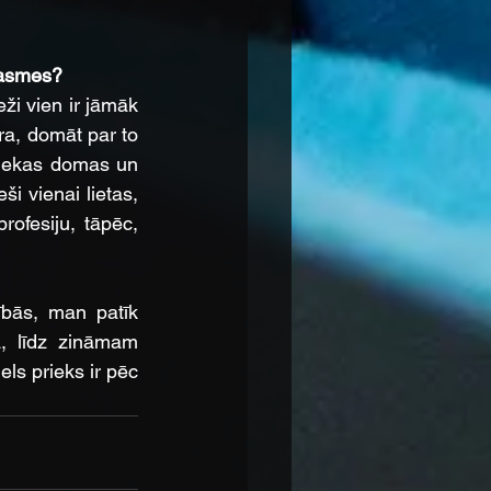
prasmes?
ži vien ir jāmāk 
ra, domāt par to 
liekas domas un 
i vienai lietas, 
rofesiju, tāpēc, 
bās, man patīk 
, līdz zināmam 
ls prieks ir pēc 